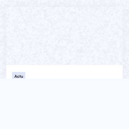
Actu
Webflow Conf 2025 : tout ce qu’il faut
retenir
Webflow Conf 2025 dévoile ses grandes
nouveautés. Découvrez comment Webflow
transforme la création digitale à l’ère de l’IA.