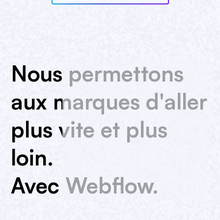
Nous
permettons
aux
marques
d'aller
plus
vite
et
plus
loin.
Avec
Webflow.