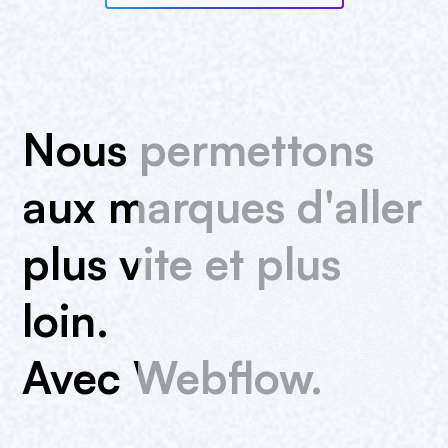
Nous
permettons
aux
marques
d'aller
plus
vite
et
plus
loin.
Avec
Webflow.