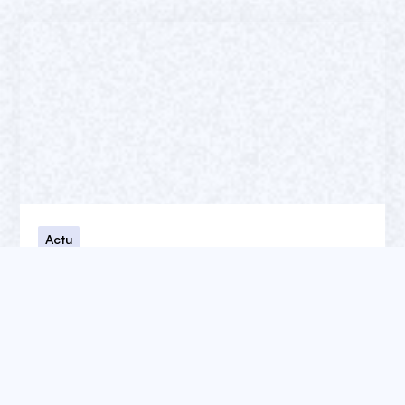
Actu
Webflow Conf 2025 : tout ce qu’il faut
retenir
Webflow Conf 2025 dévoile ses grandes
nouveautés. Découvrez comment Webflow
transforme la création digitale à l’ère de l’IA.