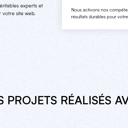
itables experts et
Nous transformons vos conc
Nous concevons des maquett
Nous activons nos compéten
 votre site web.
totalement sur-mesure, fonct
l'engagement et la fidélisatio
résultats durables pour votre
S PROJETS RÉALISÉS A