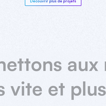
Découvrir plus de projets
mettons
aux
s
vite
et
plu