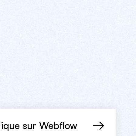
ement Webflow
sign
ique sur Webflow