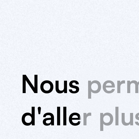
Nous
per
d'aller
plu