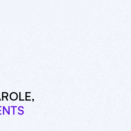
AROLE,
ENTS