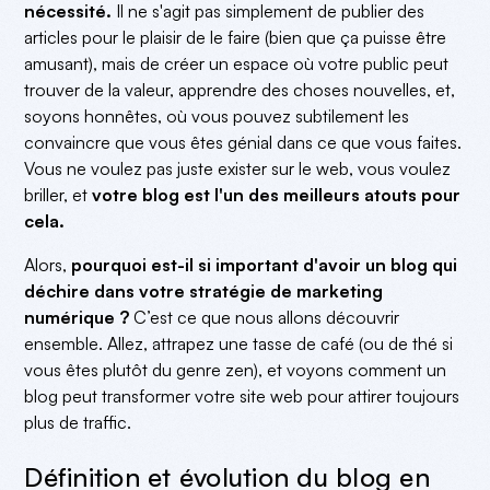
netlinking
Synergie entre blogging et réseaux sociaux
nécessité.
Il ne s'agit pas simplement de publier des
Établissement de l’autorité et de la crédibilité dans
Hébergement sécurisé et rapide
4. Comment mesurer l'efficacité de mon blog ?
articles pour le plaisir de le faire (bien que ça puisse être
le domaine
Impact des mises à jour régulières sur le
Intégration avec des outils tiers
classement SEO
amusant), mais de créer un espace où votre public peut
Engagement et fidélisation des clients
Autonomie accrue pour les équipes marketing
trouver de la valeur, apprendre des choses nouvelles, et,
Différenciation concurrentielle grâce au contenu
soyons honnêtes, où vous pouvez subtilement les
de qualité
convaincre que vous êtes génial dans ce que vous faites.
Vous ne voulez pas juste exister sur le web, vous voulez
briller, et
votre blog est l'un des meilleurs atouts pour
cela.
Alors,
pourquoi est-il si important d'avoir un blog qui
déchire dans votre stratégie de marketing
numérique ?
C’est ce que nous allons découvrir
ensemble. Allez, attrapez une tasse de café (ou de thé si
vous êtes plutôt du genre zen), et voyons comment un
blog peut transformer votre site web pour attirer toujours
plus de traffic.
Définition et évolution du blog en