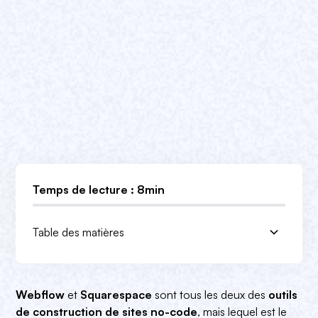
Temps de lecture : 8min
Table des matières
Squarespace:
Webflow:
Conclusion
1. Qu’est-ce que c’est ?
1. Qu’est-ce que c’est ?
Webflow
et
Squarespace
sont tous les deux des
outils
2. Les avantages
2. Raisons pour utiliser Webflow
de construction de sites no-code
, mais lequel est le