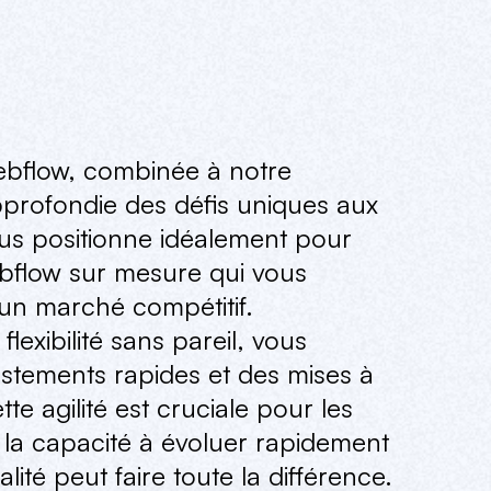
bflow,
combinée
à
notre
profondie
des
défis
uniques
aux
us
positionne
idéalement
pour
bflow
sur
mesure
qui
vous
un
marché
compétitif.
flexibilité
sans
pareil,
vous
ustements
rapides
et
des
mises
à
tte
agilité
est
cruciale
pour
les
la
capacité
à
évoluer
rapidement
alité
peut
faire
toute
la
différence.